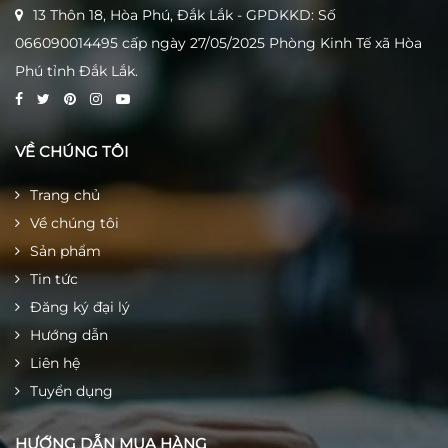
13 Thôn 18, Hòa Phú, Đắk Lắk - GPDKKD: Số
066090014495 cấp ngày 27/05/2025 Phòng Kinh Tế xã Hòa
Phú tỉnh Đắk Lắk.
VỀ CHÚNG TÔI
Trang chủ
Về chúng tôi
Sản phẩm
Tin tức
Đăng ký đại lý
Hướng dẫn
Liên hệ
Tuyển dụng
HƯỚNG DẪN MUA HÀNG