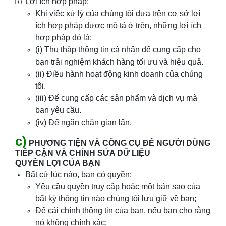
Lợi ích hợp pháp:
Khi việc xử lý của chúng tôi dựa trên cơ sở lợi
ích hợp pháp được mô tả ở trên, những lợi ích
hợp pháp đó là:
(i) Thu thập thông tin cá nhân để cung cấp cho
bạn trải nghiệm khách hàng tối ưu và hiệu quả.
(ii) Điều hành hoạt động kinh doanh của chúng
tôi.
(iii) Để cung cấp các sản phẩm và dịch vụ mà
bạn yêu cầu.
(iv) Để ngăn chặn gian lận.
c)
PHƯƠNG TIỆN VÀ CÔNG CỤ ĐỂ NGƯỜI DÙNG
TIẾP CẬN VÀ CHỈNH SỬA DỮ LIỆU
QUYỀN LỢI CỦA BẠN
Bất cứ lúc nào, bạn có quyền:
Yêu cầu quyền truy cập hoặc một bản sao của
bất kỳ thông tin nào chúng tôi lưu giữ về bạn;
Để cải chính thông tin của bạn, nếu bạn cho rằng
nó không chính xác;