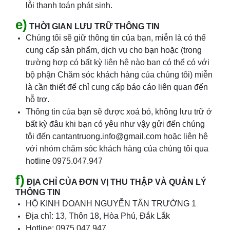
lỗi thanh toán phát sinh.
e)
THỜI GIAN LƯU TRỮ THÔNG TIN
Chúng tôi sẽ giữ thông tin của bạn, miễn là có thể
cung cấp sản phẩm, dịch vụ cho bạn hoặc (trong
trường hợp có bất kỳ liên hệ nào bạn có thể có với
bộ phận Chăm sóc khách hàng của chúng tôi) miễn
là cần thiết để chỉ cung cấp báo cáo liên quan đến
hỗ trợ.
Thông tin của bạn sẽ được xoá bỏ, không lưu trữ ở
bất kỳ đâu khi bạn có yêu như vậy gửi đến chúng
tôi đến cantantruong.info@gmail.com hoặc liên hệ
với nhóm chăm sóc khách hàng của chúng tôi qua
hotline 0975.047.947
f)
ĐỊA CHỈ CỦA ĐƠN VỊ THU THẬP VÀ QUẢN LÝ
THÔNG TIN
HỘ KINH DOANH NGUYỄN TẤN TRƯỜNG 1
Địa chỉ: 13, Thôn 18, Hòa Phú, Đắk Lắk
Hotline: 0975.047.947